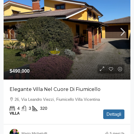
$490,000
Elegante Villa Nel Cuore Di Fiumicello
26, Via Leandro Viezzi, Fiumicello Villa Vicentina
4
3
320
VILLA
Dettagli
Mario Michelutti
5 mesi fa