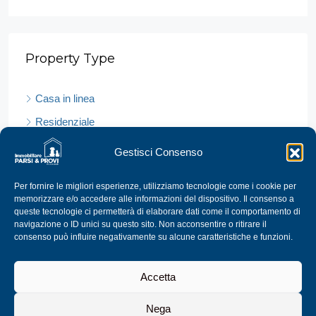
Property Type
Casa in linea
Residenziale
Villa
Gestisci Consenso
Per fornire le migliori esperienze, utilizziamo tecnologie come i cookie per
memorizzare e/o accedere alle informazioni del dispositivo. Il consenso a
Cities
queste tecnologie ci permetterà di elaborare dati come il comportamento di
navigazione o ID unici su questo sito. Non acconsentire o ritirare il
consenso può influire negativamente su alcune caratteristiche e funzioni.
Udine
Fiumicello
Accetta
Nega