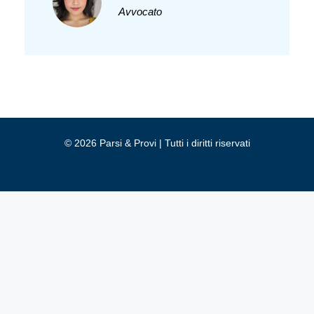
Avvocato
Gestisci Consenso
Per fornire le migliori esperienze, utilizziamo tecnologie come i cookie per
memorizzare e/o accedere alle informazioni del dispositivo. Il consenso a
queste tecnologie ci permetterà di elaborare dati come il comportamento di
navigazione o ID unici su questo sito. Non acconsentire o ritirare il
consenso può influire negativamente su alcune caratteristiche e funzioni.
© 2026 Parsi & Provi | Tutti i diritti riservati
Accetta
Nega
1
Visualizza le preferenze
COOKIE POLICY
PRIVACY POLICY