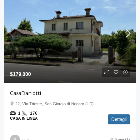
$179,000
CasaDaniotti
22, Via Trieste, San Giorgio di Nogaro (UD)
1
176
CASA IN LINEA
Dettagli
elvis
5 mesi fa