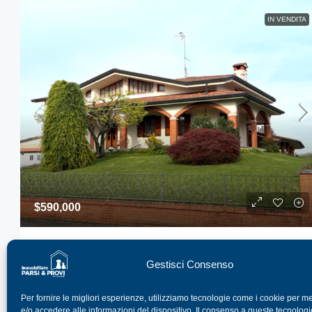
IN VENDITA
$590,000
Villa Indipendente
Gestisci Consenso
45, Via Indipendenza, Fiumicello Villa Vicentina
5
2
430
Per fornire le migliori esperienze, utilizziamo tecnologie come i cookie per 
VILLA
Dettagli
e/o accedere alle informazioni del dispositivo. Il consenso a queste tecnologi