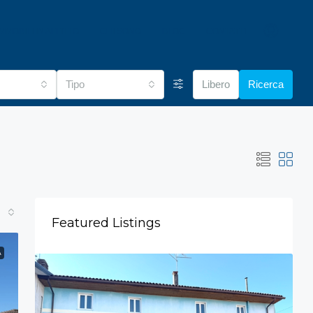
IMMOBILI IN AFFITTO
CHI SONO
BLOG
CONTATTI
Tipo
Libero
Ricerca
Featured Listings
A