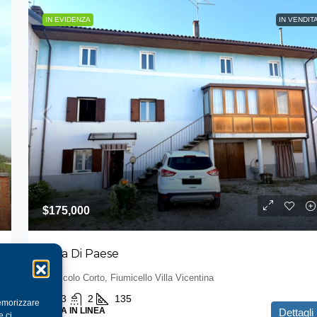
IN EVIDENZA
IN VENDIT
$175,000
Casa Di Paese
Vicolo Corto, Fiumicello Villa Vicentina
3
2
135
memorizzare
CASA IN LINEA
Dettagli
e ci