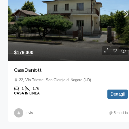
$179,000
CasaDaniotti
22, Via Trieste, San Giorgio di Nogaro (UD)
1
176
CASA IN LINEA
Dettagli
elvis
5 mesi fa